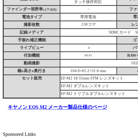
タッチ操作対応
ファインダー視野率
-
ファ
(上下/左右)
電池タイプ
専用電池
専
撮影枚数
230コマ
レ
記録メディア
SDHCカード 
手振れ補正機能
ゴ
ライブビュー
○
バ
付加機能
RAW
Wi-Fi
動画撮影
192
幅x高さx奥行き
104.9×65.2×31.6 mm
セット販売
EF-M2 18-55mm STM レンズキット
EF-M2 ダブルレンズキット
EF-M2 トリプルダブルレンズキット
キヤノン EOS M2 メーカー製品仕様のページ
Sponsored Links