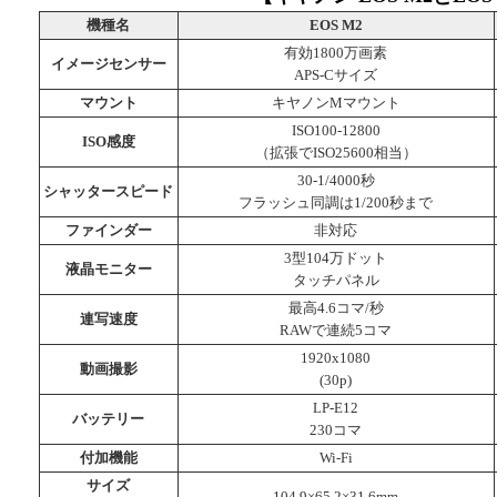
機種名
EOS M2
有効1800万画素
イメージセンサー
APS-Cサイズ
マウント
キヤノンMマウント
ISO100-12800
ISO感度
（拡張でISO25600相当）
30-1/4000秒
シャッタースピード
フラッシュ同調は1/200秒まで
ファインダー
非対応
3型104万ドット
液晶モニター
タッチパネル
最高4.6コマ/秒
連写速度
RAWで連続5コマ
1920x1080
動画撮影
(30p)
LP-E12
バッテリー
230コマ
付加機能
Wi-Fi
サイズ
104.9×65.2×31.6mm