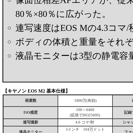
80％×80％に広がった。
連写速度はEOS Mの4.3コマ/
ボディの体積と重量をそれぞ
液晶モニターは3型の静電容
【キヤノン EOS M2 基本仕様】
画素数
1800万(有効)
100～6400
ISO感度
記録
(拡張でISO25600)
連写撮影
4.6 コマ/秒
シャ
3インチ 104万ドット
液晶モニター
ファ