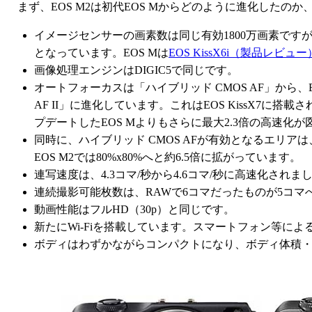
まず、EOS M2は初代EOS Mからどのように進化したの
イメージセンサーの画素数は同じ有効1800万画素です
となっています。EOS Mは
EOS KissX6i（製品レビュー
画像処理エンジンはDIGIC5で同じです。
オートフォーカスは「ハイブリッド CMOS AF」から、EO
AF II」に進化しています。これはEOS KissX7に
プデートしたEOS Mよりもさらに最大2.3倍の高速化
同時に、ハイブリッド CMOS AFが有効となるエリアは、
EOS M2では80%x80%へと約6.5倍に拡がっています。
連写速度は、4.3コマ/秒から4.6コマ/秒に高速化されま
連続撮影可能枚数は、RAWで6コマだったものが5コ
動画性能はフルHD（30p）と同じです。
新たにWi-Fiを搭載しています。スマートフォン等に
ボディはわずかながらコンパクトになり、ボディ体積・