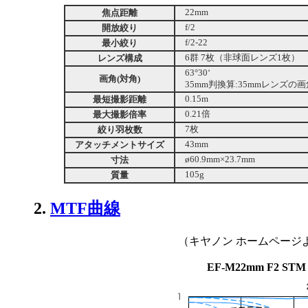
焦点距離
22mm
開放絞り
f/2
最小絞り
f/2-22
レンズ構成
6群 7枚（非球面レンズ1枚）
63°30‘
画角(対角)
35mm判換算:35mmレンズ
最短撮影距離
0.15m
最大撮影倍率
0.21倍
絞り羽枚数
7枚
アタッチメントサイズ
43mm
寸法
ø60.9mm×23.7mm
質量
105g
2.
MTF曲線
（キヤノン ホームページ
EF-M22mm F2 STM