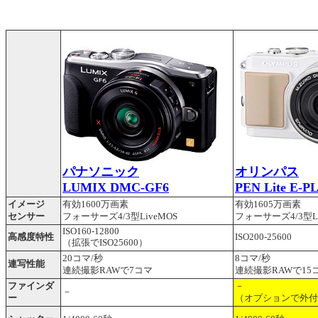
パナソニック
オリンパス
LUMIX DMC-GF6
PEN Lite E-P
イメージ
有効1600万画素
有効1605万画素
センサー
フォーサーズ4/3型LiveMOS
フォーサーズ4/3型Li
ISO160-12800
高感度特性
ISO200-25600
（拡張でISO25600）
20コマ/秒
8コマ/秒
連写性能
連続撮影RAWで7コマ
連続撮影RAWで15
ファインダ
－
－
ー
（オプションで外付