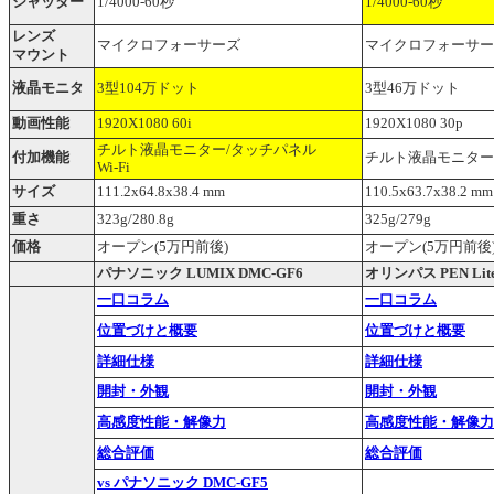
シャッター
1/4000-60秒
1/4000-60秒
レンズ
マイクロフォーサーズ
マイクロフォーサー
マウント
液晶モニタ
3型104万ドット
3型46万ドット
動画性能
1920X1080 60i
1920X1080 30p
チルト液晶モニター/タッチパネル
付加機能
チルト液晶モニター
Wi-Fi
サイズ
111.2x64.8x38.4 mm
110.5x63.7x38.2 mm
重さ
323g/280.8g
325g/279g
価格
オープン(5万円前後)
オープン(5万円前後
パナソニック LUMIX DMC-GF6
オリンパス PEN Lite
一口コラム
一口コラム
位置づけと概要
位置づけと概要
詳細仕様
詳細仕様
開封・外観
開封・外観
高感度性能・解像力
高感度性能・解像力
総合評価
総合評価
vs パナソニック DMC-GF5