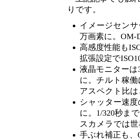
りです。
イメージセンサー
万画素に。OM-D
高感度性能もISO20
拡張設定でISO
液晶モニターは3
に。チルト稼働
アスペクト比はど
シャッター速度の上
に。1/320秒
スカメラでは世
手ぶれ補正も、O