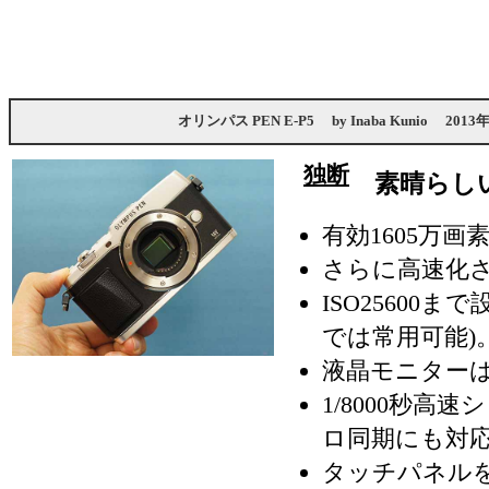
オリンパス PEN E-P5
by
Inaba Kunio
2013
独断
素晴らし
有効1605万
さらに高速化
ISO25600ま
では常用可能)
液晶モニター
1/8000秒高
ロ同期にも対
タッチパネル