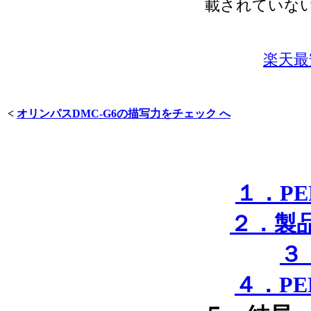
載されていな
楽天最安
<
オリンパスDMC-G6の描写力をチェック へ
１．PE
２．製品
３
４．PE