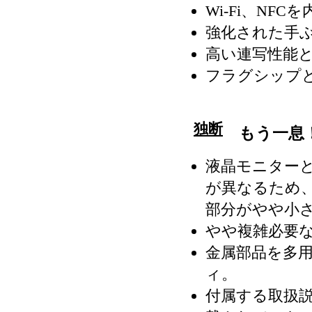
Wi-Fi、NFC
強化された手
高い連写性能
フラグシップ
独断
もう一息
液晶モニター
が異なるため
部分がやや小
やや複雑必要
金属部品を多
ィ。
付属する取扱