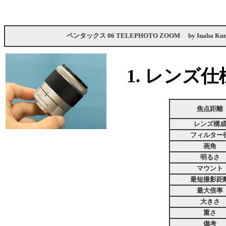
ペンタックス 06 TELEPHOTO ZOOM
by
Inaba Kun
1. レンズ仕
焦点距離
レンズ構
フィルター
画角
明るさ
マウント
最短撮影距
最大倍率
大きさ
重さ
備考