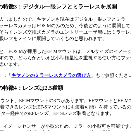
の特徴3：デジタル一眼レフとミラーレスを展開
参入しましたので、キヤノンも現在はデジタル一眼レフとミラー
ラーレスカメラはEOS Mのみのため、今後どのように展開して
そらくレンズ交換式カメラのエントリーユーザ層にはミラーレ
眼レフをメインに展開していくものと思われます。
EOS Mが採用したEF-Mマウントは、フルサイズのイメー
すので、どちらかといえば小型軽量性を重視する使い方にフォ
思います。
→「
キヤノンのミラーレスカメラの選び方
」もご参照くださ
特徴4：レンズは2.5種類
ウント、EF-Mマウントの3つがあります。EFマウントとEF-M
着できるレンズはEF-Sマウントにも装着可能）を持っている
プター経由でのEFレンズ、EF-Sレンズ装着となります。
は、イメージセンサーが小型のため、ミラーの小型可も可能です