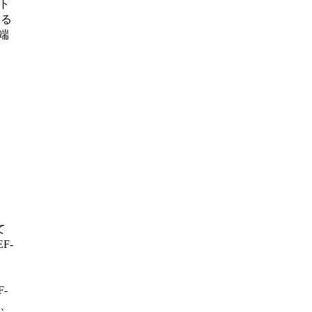
ト
する
端
て
F-
-
合、