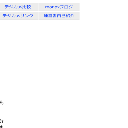
】
あ
分
ま