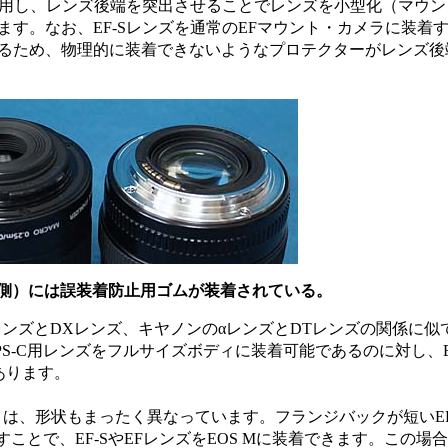
を活用し、レンズ後端を突出させることでレンズを小型化（マウン
す。なお、EF-Sレンズを通常のEFマウント・カメラに装着
るため、物理的に装着できないようなプロテクターがレンズ後
（左側）には誤装着防止用ゴムが装着されている。
ンズとDXレンズ、キヤノンのαレンズとDTレンズの関係に似
S-C用レンズをフルサイズボディに装着可能であるのに対し、E
あります。
トは、形状もまったく異なっています。フランジバックが短いEF
ことで、EF-SやEFレンズをEOS Mに装着できます。この場