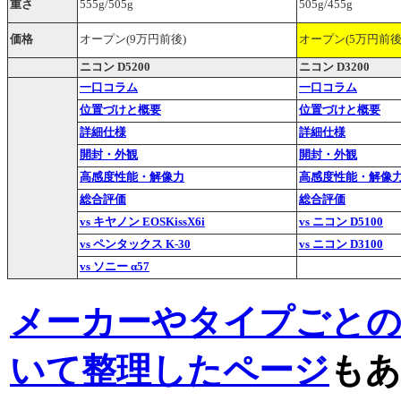
重さ
555g/505g
505g/455g
価格
オープン(9万円前後)
オープン(5万円前後
ニコン D5200
ニコン D3200
一口コラム
一口コラム
位置づけと概要
位置づけと概要
詳細仕様
詳細仕様
開封・外観
開封・外観
高感度性能・解像力
高感度性能・解像
総合評価
総合評価
vs キヤノン EOSKissX6i
vs ニコン D5100
vs ペンタックス K-30
vs ニコン D3100
vs ソニー α57
メーカーやタイプごと
いて整理したページ
もあ