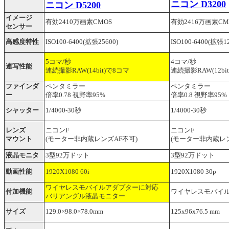
ニコン D3200
ニコン D5200
イメージ
有効2410万画素CMOS
有効2416万画素CM
センサー
高感度特性
ISO100-6400(拡張25600)
ISO100-6400(拡張12
5コマ/秒
4コマ/秒
連写性能
連続撮影RAW(14bit)で8コマ
連続撮影RAW(12bi
ファインダ
ペンタミラー
ペンタミラー
ー
倍率0.78 視野率95%
倍率0.8 視野率95%
シャッター
1/4000-30秒
1/4000-30秒
レンズ
ニコンF
ニコンF
マウント
(モーター非内蔵レンズAF不可)
(モーター非内蔵レン
液晶モニタ
3型92万ドット
3型92万ドット
動画性能
1920X1080 60i
1920X1080 30p
ワイヤレスモバイルアダプターに対応
付加機能
ワイヤレスモバイ
バリアングル液晶モニター
サイズ
129.0×98.0×78.0mm
125x96x76.5 mm