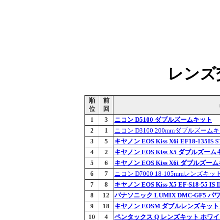
レンズ交
順
前
位
回
1
3
ニコン D5100 ダブルズームキット
2
1
ニコン D3100 200mmダブルズーム
3
5
キヤノン EOS Kiss X6i EF18-135I
4
2
キヤノン EOS Kiss X5 ダブルズー
5
6
キヤノン EOS Kiss X6i ダブルズー
6
7
ニコン D7000 18-105mmレンズキッ
7
8
キヤノン EOS Kiss X5 EF-S18-55 
8
12
パナソニック LUMIX DMC-GF5
9
18
キヤノン EOSM ダブルレンズキット
10
4
ペンタックス Q レンズキット ホワ