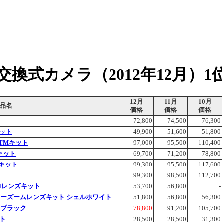
換式カメラ（2012年12月）1
12月
11月
10月
品名
価格
価格
価格
72,800
74,500
76,300
キット
49,900
51,600
51,800
S STMキット
97,000
95,500
110,400
ムキット
69,700
71,200
78,800
ムキット
99,300
95,500
117,600
ト
99,300
98,500
112,700
IS IIレンズキット
53,700
56,800
-
 パワーズームレンズキット シェルホワイト
51,800
56,800
56,300
 ブラック
78,800
91,200
105,700
イト
28,500
28,500
31,300