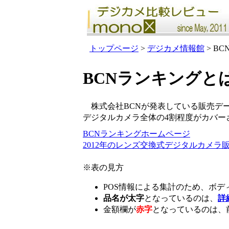
トップページ
>
デジカメ情報館
> B
BCNランキングと
株式会社BCNが発表している販売デー
デジタルカメラ全体の4割程度がカバー
BCNランキングホームページ
2012年のレンズ交換式デジタルカメラ
※表の見方
POS情報による集計のため、ボ
品名が太字
となっているのは、
詳
金額欄が
赤字
となっているの