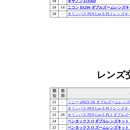
18
-
キヤノン EOS6D
19
14
ニコン D3200 ダブルズームレンズ
20
-
オリンパス PEN Lite E-PL3 レン
レンズ交
順
前
位
回
21
-
ソニー αNEX-5R ダブルズームレン
22
-
オリンパス PEN Lite E-PL3 レン
23
29
オリンパス PEN Lite E-PL3 ダ
24
-
ペンタックス Q ダブルレンズキット
25
-
ペンタックス Q ズームレンズキット