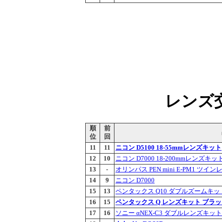
レンズ交
順
前
位
回
11
11
ニコン D5100 18-55mmレンズキット
12
10
ニコン D7000 18-200mmレンズキッ
13
-
オリンパス PEN mini E-PM1 ツ
14
9
ニコン D7000
15
13
ペンタックス Q10 ダブルズームキッ
16
15
ペンタックス Q レンズキット ブラ
17
16
ソニー αNEX-C3 ダブルレンズキッ