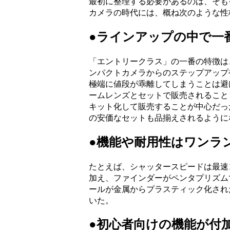
最初に整理する必要があるのは、そも
カメラの時代には、概ね次のような性
●ラインアップの中で一
「エントリークラス」の一番の特徴は
ンパクトカメラからのステップアップ
極端に値段が乖離してしまうことは避
ームレンズとセットで販売されること
キット化して販売することが中心だっ
の安価なセットも品揃えされるように
●機能や耐用性はワンラ
たとえば、シャッタースピードは最速1/
加え、ファインダーがペンタプリズム
ールが金属からプラスティック化され
いた。
●初心者向けの機能が付