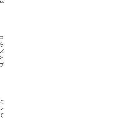
ム
コ
ら
ズ
と
プ
に
レ
て