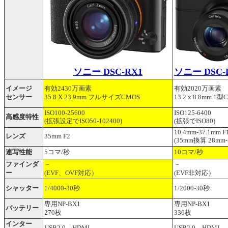
ソニー DSC-RX1
ソニー DSC-
イメージ
有効2430万画素
有効2020万画素
35.8 X 23.9mm
13.2 x 8.8mm
センサー
フルサイズCMOS
1型C
ISO100-25600
ISO125-6400
高感度特性
(拡張設定でISO50-102400)
(拡張でISO80)
10.4mm-37.1mm F1
レンズ
35mm F2
(35mm換算 28mm-
連写性能
5コマ/秒
10コマ/秒
ファインダ
－
－
ー
(EVF、OVF対応）
(EVF非対応）
シャッター
1/4000-30秒
1/2000-30秒
NP-BX1
NP-BX1
専用
専用
バッテリー
270枚
330枚
インター