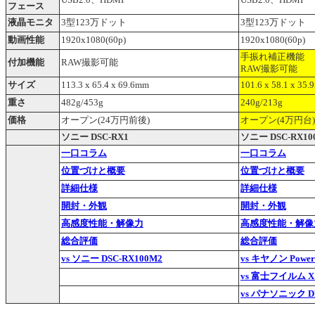
USB2.0、HDMI
USB2.0、HDMI
フェース
液晶モニタ
3型123万ドット
3型123万ドット
動画性能
1920x1080(60p)
1920x1080(60p)
手振れ補正機能
付加機能
RAW撮影可能
RAW撮影可能
サイズ
113.3 x 65.4 x 69.6mm
101.6 x 58.1 x 35
重さ
482g/453g
240g/213g
価格
オープン(24万円前後)
オープン(4万円台)
ソニー DSC-RX1
ソニー DSC-RX10
一口コラム
一口コラム
位置づけと概要
位置づけと概要
詳細仕様
詳細仕様
開封・外観
開封・外観
高感度性能・解像力
高感度性能・解像
総合評価
総合評価
vs ソニー DSC-RX100M2
vs キヤノン Power
vs 富士フイルム X
vs パナソニック D