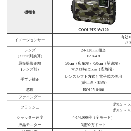
機種名
COOLPIX AW120
有効1
イメージセンサー
1/2
レンズ
24-120mm相当
（35mm判換算）
F2.8-4.9
最短撮影距離
50cm（広角端）/50cm（望遠端）
(レンズ前)
マクロ時は1cm（広角端）
レンズシフト方式と電子式の併用
手ブレ補正
（静止画・動画）
感度
ISO125-6400
ファインダー
約0.5 ～ 
フラッシュ
約0.5 ～ 
シャッター速度
4-1/4,000秒（全モード）
液晶モニター
3型92万ドット