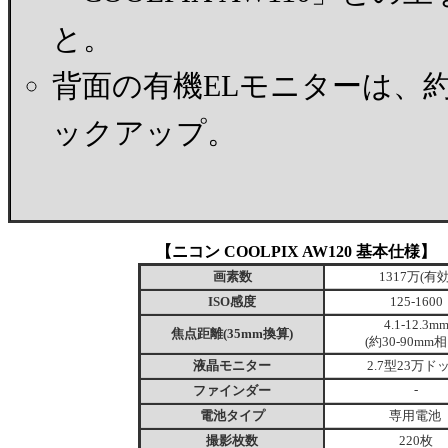
と。
背面の有機ELモニターは、約
ックアップ。
【ニコン COOLPIX AW120 基本仕様】
画素数
1317万(有効
ISO感度
125-1600
4.1-12.3m
焦点距離(35mm換算)
(約30-90mm相
液晶モニター
2.7型23万ド
ファインダー
-
電池タイプ
専用電池
撮影枚数
220枚