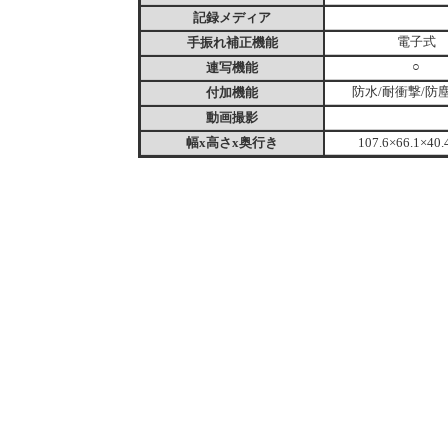
記録メディア
手振れ補正機能
電子式
連写機能
○
付加機能
防水/耐衝撃/防
動画撮影
幅x高さx奥行き
107.6×66.1×40