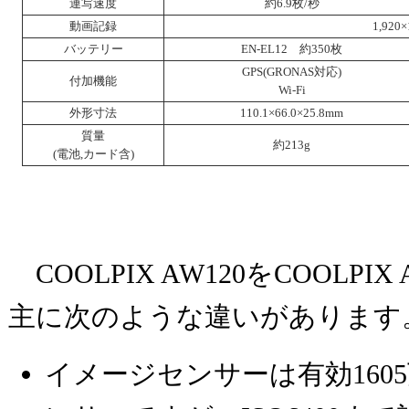
連写速度
約6.9枚/秒
動画記録
1,920×
バッテリー
EN-EL12 約350枚
GPS(GRONAS対応)
付加機能
Wi-Fi
外形寸法
110.1×66.0×25.8mm
質量
約213g
(電池,カード含)
COOLPIX AW120をCOOLPI
主に次のような違いがあります
イメージセンサーは有効1605万