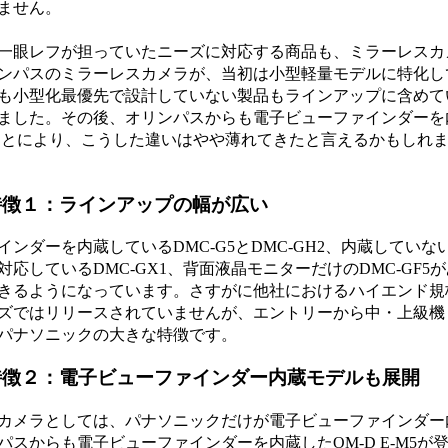
ません。
一眼レフが担っていたニーズに対応する商品も、ミラーレスカ
ンパスのミラーレスカメラが、当初は小型軽量モデルに特化し
も小型化最優先で設計していない製品もラインアップに含めて
ました。その後、オリンパスからも電子ビューファインダーを
ことにより、こうした違いはやや薄れてきたと言えるかもしれ
特徴１：ラインアップの幅が広い
ダーを内蔵しているDMC-G5とDMC-GH2、内蔵していな
しているDMC-GX1、背面液晶モニターだけのDMC-GF5が
きるようになっています。さすがに他社におけるハイエンド規
ズではリリースされていませんが、エントリーから中・上級機
パナソニックの大きな特徴です。
特徴２：電子ビューファインダー内蔵モデルも展開
カメラとしては、パナソニックだけが電子ビューファインダー
スからも電子ビューファインダーを内蔵したOM-D E-M5が