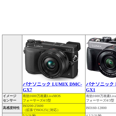
パナソニック LUMIX DMC-
パナソニック L
GX7
GX1
イメージ
有効1600万画素LiveMOS
有効1600万画素Liv
センサー
フォーサーズ4/3型
フォーサーズ4/3型
ISO200-25600
高感度特性
ISO160-12800
（拡張でISO125に対応）
5コマ/秒
4.2コマ/秒