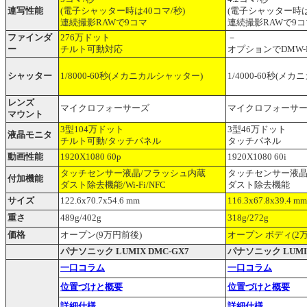
連写性能
(電子シャッター時は40コマ/秒)
(電子シャッター時は
連続撮影RAWで9コマ
連続撮影RAWで9コ
ファインダ
276万ドット
－
ー
チルト可動対応
オプションでDMW-
シャッター
1/8000-60秒(メカニカルシャッター)
1/4000-60秒(メ
レンズ
マイクロフォーサーズ
マイクロフォーサ
マウント
3型104万ドット
3型46万ドット
液晶モニタ
チルト可動/タッチパネル
タッチパネル
動画性能
1920X1080 60p
1920X1080 60i
タッチセンサー液晶/フラッシュ内蔵
タッチセンサー液晶
付加機能
ダスト除去機能/Wi-Fi/NFC
ダスト除去機能
サイズ
122.6x70.7x54.6 mm
116.3x67.8x39.4 mm
重さ
489g/402g
318g/272g
価格
オープン(9万円前後)
オープン ボディ(2
パナソニック LUMIX DMC-GX7
パナソニック LUMIX
一口コラム
一口コラム
位置づけと概要
位置づけと概要
詳細仕様
詳細仕様