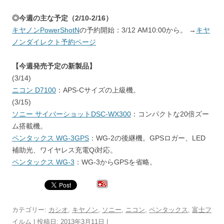
◎今週の主な予定（2/10-2/16）
キヤノンPowerShotN
の予約開始：3/12 AM10:00から。 →
キヤ
ノンダイレクト予約ページ
【今週発売予定の新製品】
(3/14)
ニコン D7100
：APS-Cサイズの上級機。
(3/15)
ソニー サイバーショットDSC-WX300
：コンパクトな20倍ズー
ム搭載機。
ペンタックス WG-3GPS
：WG-2の後継機。GPSロガー、LED
補助光、ワイヤレス充電Qi対応。
ペンタックス WG-3
：WG-3からGPSを省略。
カテゴリー:
カシオ
,
キヤノン
,
ソニー
,
ニコン
,
ペンタックス
,
富士フ
イルム
| 投稿日:
2013年3月11日
|