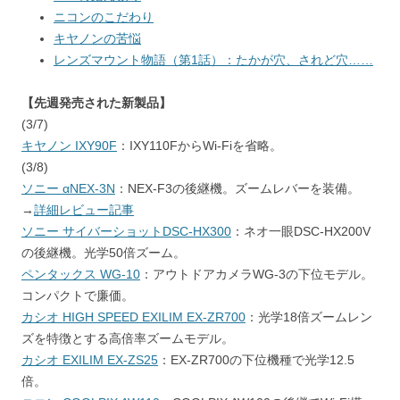
ニコンのこだわり
キヤノンの苦悩
レンズマウント物語（第1話）：たかが穴、されど穴……
【先週発売された新製品】
(3/7)
キヤノン IXY90F
：IXY110FからWi-Fiを省略。
(3/8)
ソニー αNEX-3N
：NEX-F3の後継機。ズームレバーを装備。
→
詳細レビュー記事
ソニー サイバーショットDSC-HX300
：ネオ一眼DSC-HX200V
の後継機。光学50倍ズーム。
ペンタックス WG-10
：アウトドアカメラWG-3の下位モデル。
コンパクトで廉価。
カシオ HIGH SPEED EXILIM EX-ZR700
：光学18倍ズームレン
ズを特徴とする高倍率ズームモデル。
カシオ EXILIM EX-ZS25
：EX-ZR700の下位機種で光学12.5
倍。