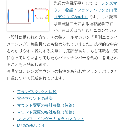
先週の注目記事としては、
レンズマ
ウント物語：フランジバックと口径
（デジカメWatch）
です。 この記事
は豊田堅二氏による連載記事です
が、豊田氏はもともとニコンでカメ
ラ設計に携われた方で、その後メールマガジン「月刊ニコンイ
メージング」編集長なども務められていました。技術的な中身
をわかりやすく説明する文章には定評があり、もし連載をご覧
になっていないようでしたらバックナンバーを含め目を通され
ることをお勧めします。
今号では、レンズマウントの特性をあらわすフランジバックと
口径について記述されています。
フランジバックと口径
電子マウントの系譜
マウント変更の各社各様（後篇）
マウント変更の各社各様（前篇）
レンジファインダーカメラのマウント
M42の踏ん張り