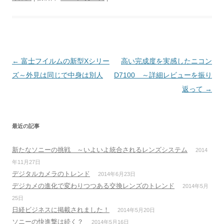
投稿ナビゲーション
←
富士フイルムの新型Xシリー
高い完成度を実感したニコン
ズ～外見は同じで中身は別人
D7100 ～詳細レビューを振り
返って
→
最近の記事
新たなソニーの挑戦 ～いよいよ統合されるレンズシステム
2014
年11月27日
デジタルカメラのトレンド
2014年6月23日
デジカメの進化で変わりつつある交換レンズのトレンド
2014年5月
25日
日経ビジネスに掲載されました！
2014年5月20日
ソニーの快進撃は続く？
2014年5月16日