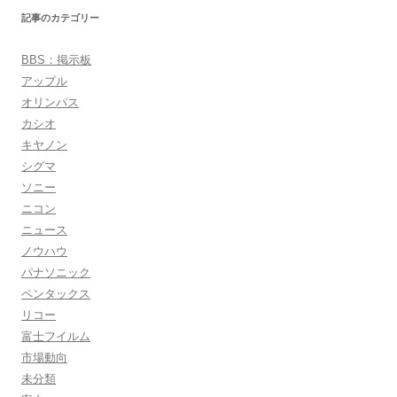
記事のカテゴリー
BBS：掲示板
アップル
オリンパス
カシオ
キヤノン
シグマ
ソニー
ニコン
ニュース
ノウハウ
パナソニック
ペンタックス
リコー
富士フイルム
市場動向
未分類