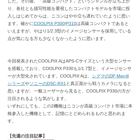
した。その後、「高級コンパクト」というジャンルが立ち上が
り、各社とも描写性能を重視したコンパクトモデルを市場に投
入しはじめてからは、ニコンはやや立ち遅れていたように思い
ます。確かに
COOLPIX P300
/
P310
は高級コンパクトであると
いえますが、やはり1/2.3型のイメージセンサーを採用している
点が気になる方も少なくなかったように思います。
今回発表されたCOOLPIX AはAPS-Cサイズという大型センサー
を搭載しており、COOLPIX P330も1/1.7型と、イメージセンサ
ーが大型化されています。COOLPIX Aは、
シグマのDP Merrill
シリーズ
や
ソニーのDSC-RX1
と真正面から戦うカメラになると
思いますが、一般ユーザーから見ると、COOLPIX P330の方が
注目されるような気がします。
いずれにしても、この2機種はニコンが高級コンパクト市場に本
格参入した機種として、記憶にとどめられるものと思われま
す。
【先週の注目記事】