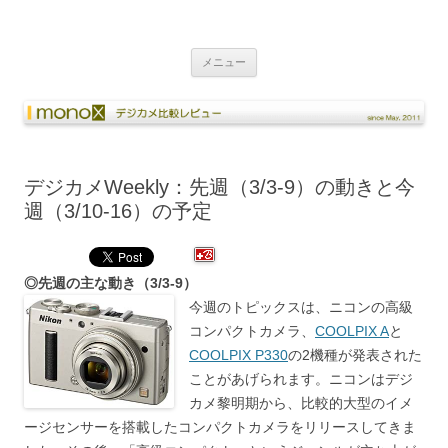
monoxデジカメ比較レビュー
Just another WordPress weblog
コンテンツへ移動
メニュー
デジカメWeekly：先週（3/3-9）の動きと今
週（3/10-16）の予定
◎先週の主な動き（3/3-9）
今週のトピックスは、ニコンの高級
コンパクトカメラ、
COOLPIX A
と
COOLPIX P330
の2機種が発表された
ことがあげられます。ニコンはデジ
カメ黎明期から、比較的大型のイメ
ージセンサーを搭載したコンパクトカメラをリリースしてきま