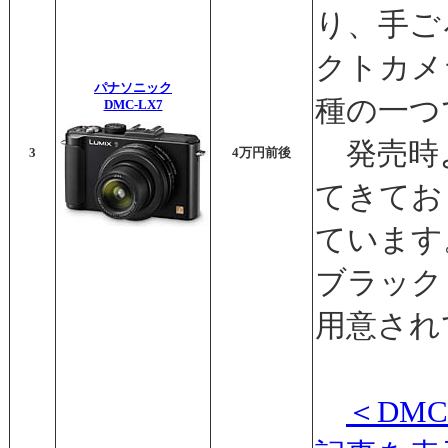
り、手ご
クトカメ
パナソニック
種の一つ
DMC-LX7
発売時
3
4万円前後
てきてお
ています
ブラック
用意され
＜DM