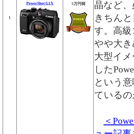
晶など、
PowerShot G1X
5万円弱
きちんと
1
す。高級
やや大き
大型イメ
したPowe
という意
ているの
＜Pow
ュー記事