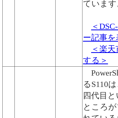
ています
＜DSC
ー記事を
＜楽天
する＞
PowerS
るS110
四代目と
ところが