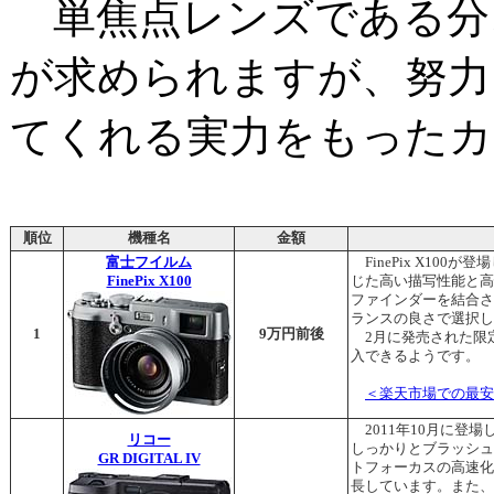
単焦点レンズである分
が求められますが、努力
てくれる実力をもったカ
順位
機種名
金額
富士フイルム
FinePix X100
FinePix X100
じた高い描写性能と高
ファインダーを結合さ
ランスの良さで選択し
1
9万円前後
2月に発売された限
入できるようです。
＜楽天市場での最安
2011年10月に登場し
リコー
しっかりとブラッシュ
GR DIGITAL IV
トフォーカスの高速化
長しています。また、