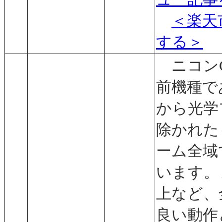
＜楽天
する＞
ニコンCO
前機種である
から光学
除かれた
ーム全域
います。
上など、
良い動作