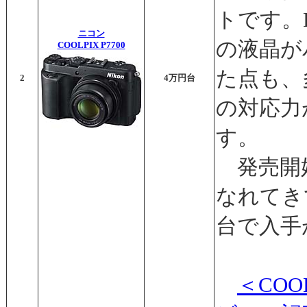
トです。
ニコン
の液晶が
COOLPIX P7700
た点も、
2
4万円台
の対応力
す。
発売開
なれてき
台で入手
＜COO