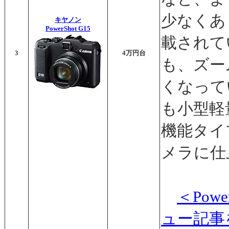
少なくあ
キヤノン
PowerShot G15
載されて
3
4万円台
も、ズー
くなって
も小型軽
機能タイ
メラに仕
＜Pow
ュー記事