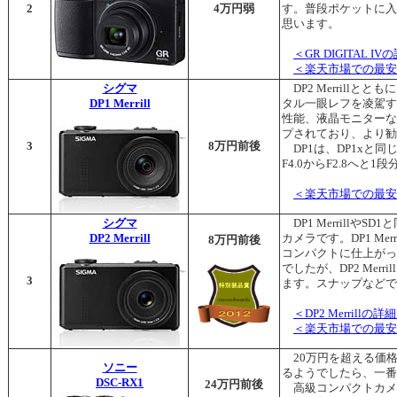
2
4万円弱
す。普段ポケットに入
思います。
＜GR DIGITAL
＜楽天市場での最安
シグマ
DP2 Merrill
DP1 Merrill
タル一眼レフを凌駕する
性能、液晶モニターな
プされており、より勧
3
8万円前後
DP1は、DP1xと同
F4.0からF2.8へ
＜楽天市場での最安
シグマ
DP1 MerrillやS
DP2 Merrill
カメラです。DP1 M
8万円前後
コンパクトに仕上がって
でしたが、DP2 Mer
3
ます。スナップなどで
＜DP2 Merril
＜楽天市場での最安
20万円を超える価
ソニー
るようでしたら、一番
DSC-RX1
24万円前後
高級コンパクトカメラ