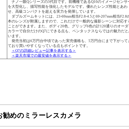
ナノ一眼Qシリーズの3代目です。前機種であるQ10のイメージセンサ
を大型化し、描写性能を強化したモデルです。優れたレンズ性能とあわ
せ、高級コンパクトを超える実力を発揮しています。
ダブルズームキットには、23-69mm相当F2.8-4.5と69-207mm相当F2.8
本のレンズが附属しますので、これだけで一般的な撮影シーンに対応す
ことができます。また、ボディ20色、グリップ6色の計120通りのオーダ
台
カラーで自分だけのQ7にできる点も、ペンタックスならではの魅力だと
います。
発売当初は6万円台中頃であった実売価格も、5万円台にまで下がって
ており買いやすくなっている点もポイントです。
＜Q7の詳細レビュー記事を表示する＞
＜楽天市場での最安値を表示する＞
お勧めのミラーレスカメラ