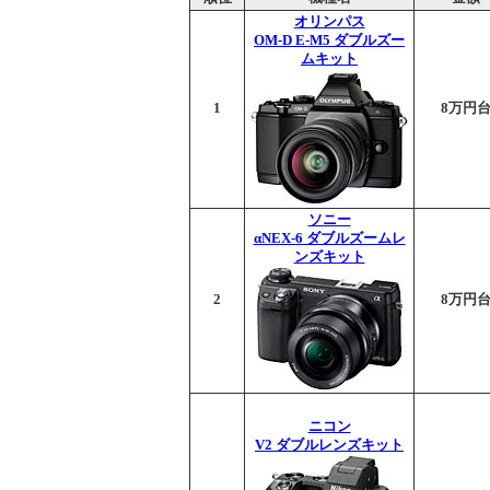
オリンパス
OM-D E-M5 ダブルズー
ムキット
1
8万円
ソニー
αNEX-6 ダブルズームレ
ンズキット
2
8万円
ニコン
V2 ダブルレンズキット