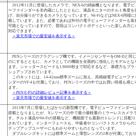
2012年11月に登場したカメラで、NEX-6の姉妹機となります。電子ビ
ーファインダーを非内蔵にしたとともに、液晶モニターのチルト角度を
げ、自分撮りができるカメラとなっています。Wi-FiなどはNEX-6同様に
載しています。また、必要であれば外付の電子ビューファインダーも装
可能となっていますので、普段はコンパクトボディといった楽しみ方に
台
対応できます。
＜楽天市場での最安値を表示する＞
PENシリーズのフラグシップ機です。イメージセンサーをOM-Dと同
のにするとともに、カメラとしての機能を全面的に強化したモデルとな
ます。シャッタースピードも1/8000秒まで対応するなど、基礎力もブラ
シュアップされています。
このキットには、14-42mm標準ズームに加え、高精細電子ビューファ
台
ンダーのVF-4も付属しており、PENシリーズの中ではお買い得感も感じ
ます。
＜PEN E-P5の詳細レビュー記事を表示する＞
＜楽天市場での最安値を表示する＞
2013年7月に登場したばかりの新型機です。電子ビューファインダー
搭載となりましたが、Xシリーズの中で最小最軽量のミラーレスカメラ
す。チルト液晶やWi-Fiの搭載など、機能面でも最新のトレンドに目配り
されています。インターフェースも、中級者やコンパクトカメラからの
テップアップユーザーにもわかりやすいものとなっています。
台
ダブルレンズキットには標準ズームと薄型レンズの2本が付属してお