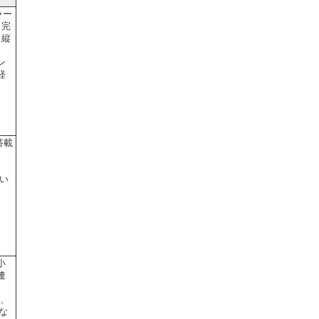
ラー
、完
。縦
。
ン
経
搭載
、
い
。
小
連
ま
が、
な