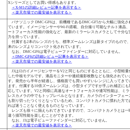
Xシリーズとしてお買い得感もあります。
＜X-M1の詳細レビュー記事を表示する＞
＜楽天市場での最安値を表示する＞
パナソニック DMC-GF6は、前機種であるDMC-GF5から大幅に強化さ
ています。イメージセンサーやWi-Fi搭載、自分撮り可能なチルト液晶、
ートフォーカス性能の強化など、最新のミラーレスカメラとして十分な
力を持っています。
付属する2本のレンズのうち、標準ズームレンズは新タイプのもので
台
来のレンズよりコンパクト化されています。
なお、DMC-GF6は電子ビューファインダーに対応していません。
＜DMC-GF6の詳細レビュー記事を表示する＞
＜楽天市場での最安値を表示する＞
J3はJ2のイメージセンサーをV2と同じものにするとともに、小型軽量
した中核モデルです。液晶モニターや連続撮影枚数なども強化されてい
す。発売から半年が経過し、価格面でも買いやすいレンジに入ってきて
ます。付属する10倍ズームレンズは、小型タイプですが手ぶれ補正にも
応しています。V2と同様に高速なオートフォーカスや連写性能は、ミラ
レスカメラの中でもトップレベルとなります。カメラのインターフェー
台
も割り切ったつくりとなっているため、コンパクトカメラに慣れた方で
れば迷うことなく使えるものとなっています。
レンズも徐々に揃えられてきていますので、コンパクトカメラとは一
違う描写性能を楽しむことができます。
なお、J3は電子ビューファインダーに対応していません。
＜楽天市場での最安値を表示する＞