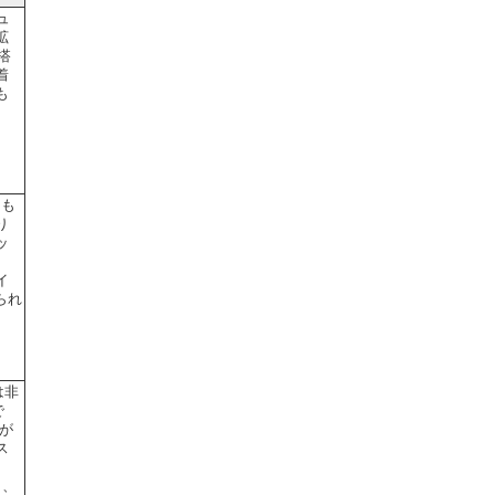
ュ
拡
搭
着
も
じも
り
ッ
イ
られ
は非
で
が
ス
り、