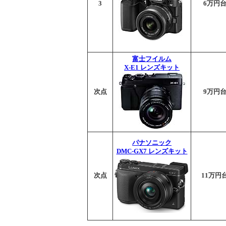
3
6万円
富士フイルム
X-E1 レンズキット
次点
9万円
パナソニック
DMC-GX7 レンズキット
次点
11万円