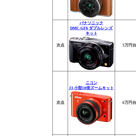
パナソニック
DMC-GF6 ダブルレンズ
キット
次点
5万円
ニコン
J3 小型10倍ズームキット
次点
6万円