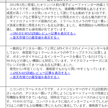
2012年3月に登場したオリンパス初の電子ビューファインダー内蔵ミ
レスカメラです。発売から1年半がたち、後継機の噂情報もありますが
成度が高くバランスが良いカメラとして誰にでもお勧めできる1台です
位置グリップなど豊富なアクセサリーが用意されている点も魅力的です
マイクロフォーサーズ規格のため、ミラーレスカメラの中では一番レ
台
ズ資産が豊富に用意されている点も評価しました。発売開始から時間が
過し、価格面でも値頃感が出てきています。
＜OM-D E-M5の詳細レビュー記事を表示する＞
＜楽天市場での最安値を表示する＞
一般的なデジタル一眼レフと同じAPS-Cサイズのイメージセンサーを
しており、画質面ではミラーレスカメラの中でトップクラスに位置しま
す。ボタンやダイヤルによるインターフェースを備えているだけでなく
Wi-Fiなどの新しい機能にも対応しています。マイクロフォーサーズに次
でレンズが揃ってきつつある点も評価しました。
台
発売から1年近くになり、価格面でもかなり買いやすくなっています
＜αNEX-6の詳細レビュー記事を表示する＞
＜楽天市場での最安値を表示する＞
ニコンのミラーレスカメラです。イメージセンサーのサイズは比較的
さいものの、デジタル一眼レフと同じようになオートフォーカス性能と
写機能を実現できているのは、現時点ではニコン1シリーズのみとなり
す。V1やJ1/J2では、コンパクトカメラに似たインターフェースでした
V2はこの面でも上位機種に準じたものに進化しています。価格面でもか