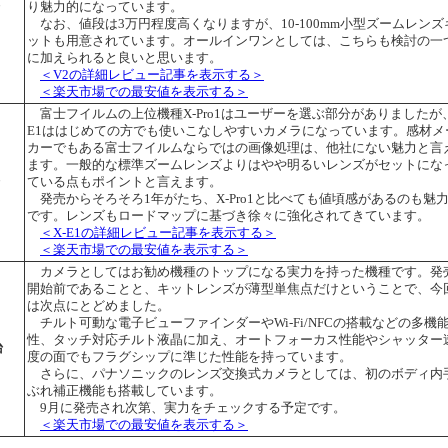
台
り魅力的になっています。
なお、値段は3万円程度高くなりますが、10-100mm小型ズームレンズ
ットも用意されています。オールインワンとしては、こちらも検討の一
に加えられると良いと思います。
＜V2の詳細レビュー記事を表示する＞
＜楽天市場での最安値を表示する＞
富士フイルムの上位機種X-Pro1はユーザーを選ぶ部分がありましたが、
E1ははじめての方でも使いこなしやすいカメラになっています。感材メ
カーでもある富士フイルムならではの画像処理は、他社にない魅力と言
ます。一般的な標準ズームレンズよりはやや明るいレンズがセットにな
台
ている点もポイントと言えます。
発売からそろそろ1年がたち、X-Pro1と比べても値頃感があるのも魅
です。レンズもロードマップに基づき徐々に強化されてきています。
＜X-E1の詳細レビュー記事を表示する＞
＜楽天市場での最安値を表示する＞
カメラとしてはお勧め機種のトップになる実力を持った機種です。発
開始前であることと、キットレンズが薄型単焦点だけということで、今
は次点にとどめました。
チルト可動な電子ビューファインダーやWi-Fi/NFCの搭載などの多機
性、タッチ対応チルト液晶に加え、オートフォーカス性能やシャッター
台
度の面でもフラグシップに準じた性能を持っています。
さらに、パナソニックのレンズ交換式カメラとしては、初のボディ内
ぶれ補正機能も搭載しています。
9月に発売され次第、実力をチェックする予定です。
＜楽天市場での最安値を表示する＞