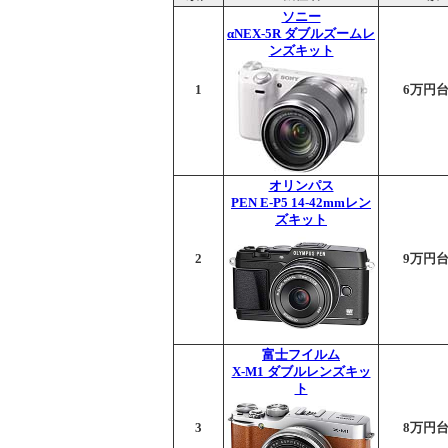
ソニー
αNEX-5R ダブルズームレ
ンズキット
1
6万円
オリンパス
PEN E-P5 14-42mmレン
ズキット
2
9万円
富士フイルム
X-M1 ダブルレンズキッ
ト
3
8万円