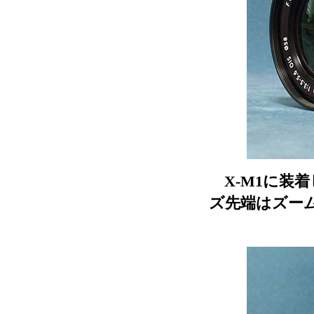
X-M1に装
ズ先端はズー