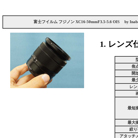
富士フイルム フジノン XC16-50mmF3.5-5.6 OIS
by
Inab
1. レンズ
焦
開
最
レン
最短
最大
絞り
アタッチ