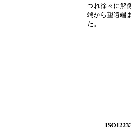
つれ徐々に解
端から望遠端
た。
ISO1