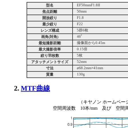
型名
EF50mmF1.8II
焦点距離
50mm
開放絞り
F1.8
最少絞り
F22
レンズ構成
5群6枚
画角(対角)
46ﾟ
最短撮影距離
撮像面から0.45m
最大撮影倍率
0.15倍
絞り羽枚数
5枚
アタッチメントサイズ
52mm
寸法
ø68.2mm×41mm
質量
130g
2.
MTF曲線
（キヤノン ホームペー
空間周波数 10本/mm 及び 空間周