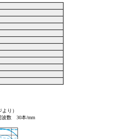
ジより）
波数 30本/mm