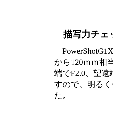
描写力チェ
PowerShotG
から120ｍｍ
端でF2.0、望
すので、明るく
た。