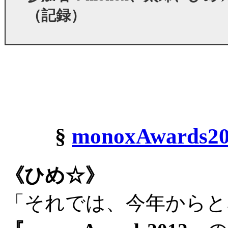
（記録）
§
monoxAwards2
《ひめ☆》
「それでは、今年からと