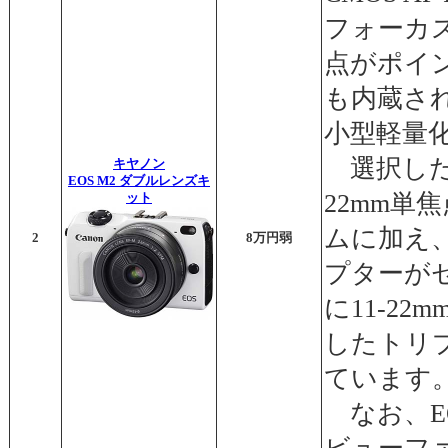
フォーカ
点がポイン
も内蔵さ
小型軽量
選択した
キヤノン
EOS M2 ダブルレンズキ
22mm単
ット
ムに加え
2
8万円弱
プターが
に11-2
したトリ
ています
なお、EO