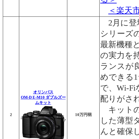
＜楽天
2月に登
シリーズ
最新機種と
の実力を
ランスが
めできる
で、Wi-
オリンパス
配りがさ
OM-D E-M10 ダブルズー
ムキット
キットの
2
10万円弱
した薄型
んと確保