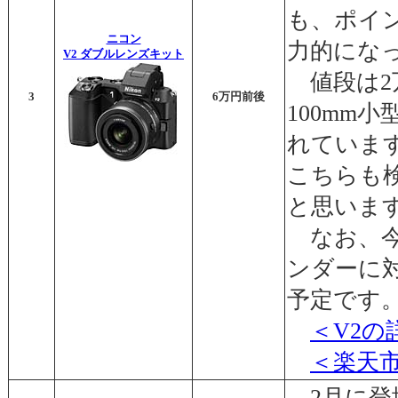
も、ポイ
ニコン
力的にな
V2 ダブルレンズキット
値段は2万
3
6万円前後
100mm
れていま
こちらも
と思いま
なお、今
ンダーに
予定です
＜V2
＜楽天
2月に登