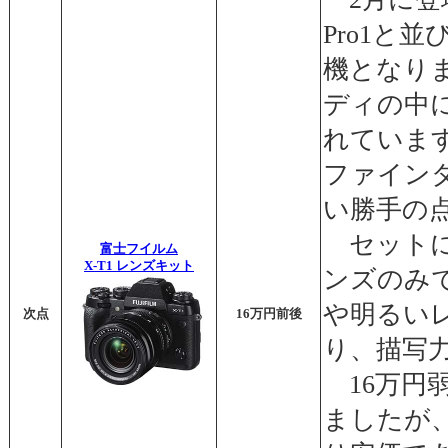
Pro1と
機となり
ディの中
れていま
ファイン
い勝手の
セットに
富士フイルム
X-T1 レンズキット
ンズのみ
や明るい
次点
16万円前後
り、描写
16万円
ましたが