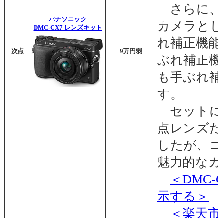
さらに、
パナソニック
カメラと
DMC-GX7 レンズキット
れ補正機
次点
9万円弱
ぶれ補正
も手ぶれ
す。
セットに
点レンズ
したが、
魅力的な
＜DMC
示する＞
＜楽天