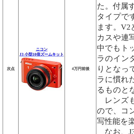
た。付属
タイプで
ます。V
カスや連
中でもト
ニコン
J3 小型10倍ズームキット
ラのイン
りとなっ
次点
4万円前後
ラに慣れ
るものと
レンズも
ので、コ
写性能を
なお、J