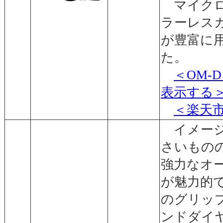
マイクロ
ラーレス
が豊富に
た。
＜OM-
表示する
＜楽天
イメージ
さいもの
強力なオ
が魅力的
のグリッ
ンドダイ