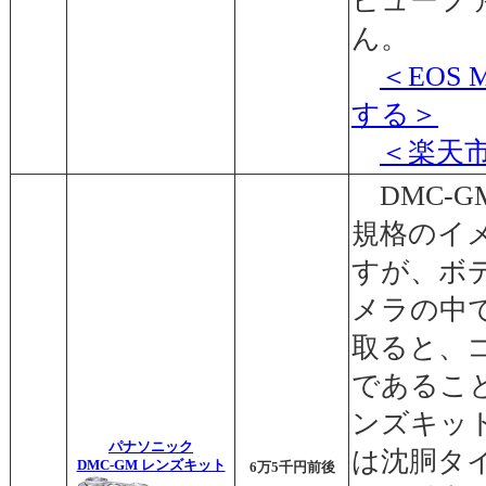
ビューフ
ん。
＜EOS
する＞
＜楽天
DMC-
規格のイ
すが、ボ
メラの中
取ると、
であるこ
ンズキッ
パナソニック
は沈胴タ
DMC-GM レンズキット
6万5千円前後