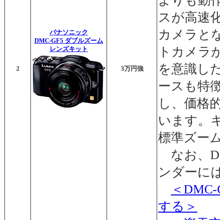
よりも動
スが高速
カメラと
パナソニック
DMC-GF5 ダブルズーム
トカメラ
レンズキット
を意識し
2
3万円強
ースも特
し、価格
います。
標準ズー
なお、DM
ンダーに
＜DMC
する＞