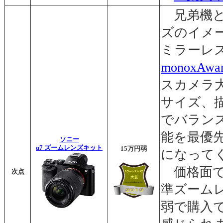
兄弟機と
ズのイメ
ミラーレ
monoxAwar
スカメラ
サイズ、
でバラン
能を最優
ソニー
α7 ズームレンズキット
15万円弱
になって
価格面で
次点
準ズーム
弱で購入