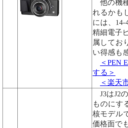
他の機種
れるかも
には、14
精細電子ビ
属してお
い得感も
＜PEN
する＞
＜楽天
J3はJ2
ものにす
核モデル
価格面で