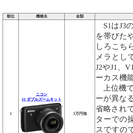
順位
機種名
金額
S1はJ3
を帯びた
しろこち
メラとし
J2やJ1
ーカス機
上位機で
ニコン
ーが異な
S1 ダブルズームキット
省略され
1
3万円強
ターでの
スですの