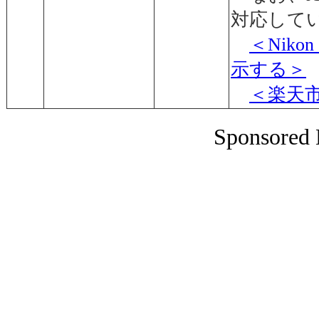
対応して
＜Nik
示する＞
＜楽天
Sponsored 