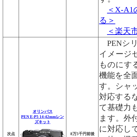
＜X-A
る＞
＜楽天
PENシ
イメージセ
ものにす
機能を全
す。シャッ
対応する
て基礎力
オリンパス
ます。外
PEN E-P5 14-42mmレン
ズキット
に対応し
次点
8万5千円前後