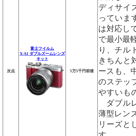
ディサイズ
っていま
は対応し
で最小最
り、チルト
富士フイルム
X-A1 ダブルズームレンズ
きちんと
キット
ースも、
次点
5万5千円前後
のステッ
やすいも
ダブルレ
薄型レン
リーズと
す。