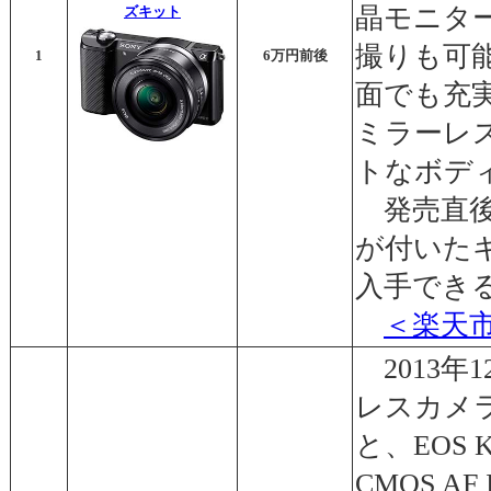
晶モニター
ズキット
撮りも可能
1
6万円前後
面でも充実
ミラーレ
トなボデ
発売直後
が付いた
入手でき
＜楽天
2013年
レスカメラ
と、EOS
CMOS 