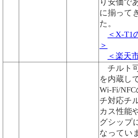
り安価で
に揃って
た。
＜X-T
＞
＜楽天
チルト可
を内蔵し
Wi-Fi
チ対応チ
カス性能
グシップ
なってい