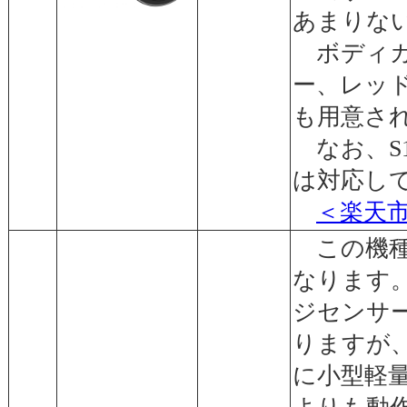
あまりな
ボディカ
ー、レッ
も用意さ
なお、S
は対応し
＜楽天
この機種は
なります
ジセンサ
りますが
に小型軽