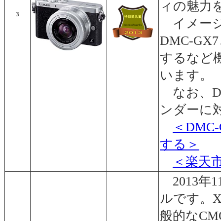
ィの魅力
3
イメージ
DMC-GX
するなど
います。
なお、D
ンダーに
＜DMC
する＞
＜楽天
2013年
ルです。X
般的なC