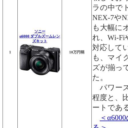
ラの中で
NEX-7
も大幅に
ソニー
れ、Wi-
α6000 ダブルズームレン
ズキット
対応して
1
10万円弱
も、マイ
ズが揃っ
た。
パワーズ
程度と、
ートであ
＜α60
る＞