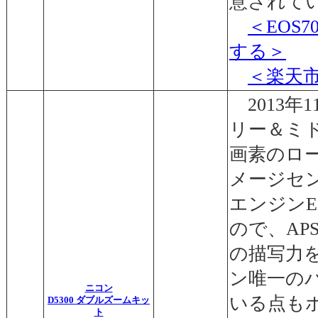
意されて
＜EOS
する＞
＜楽天
2013年
リー＆ミ
画素のロ
メージセン
エンジンE
ので、AP
の描写力
ン唯一の
ニコン
いる点も
D5300 ダブルズームキッ
ト