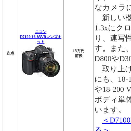
なカメラ
新しい機
1.3xに
ニコン
り、連写
D7100 16-85VRレンズキ
ット
す。また
15万円
次点
前後
D800や
取り上げた
にも、18-
や18-20
ボディ単
います。
＜D71
る＞