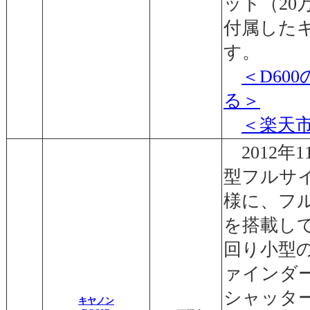
ット（20
付属した
す。
＜D60
る＞
＜楽天
2012年
型フルサイ
様に、フ
を搭載して
回り小型
ァインダー
シャッター
キヤノン