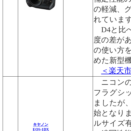
の軽減、
れていま
D4と比
度の差が
の使い方
めた新型
＜楽天
ニコンの
フラグシ
ましたが、
始となり
ルサイズ有
キヤノン
EOS-1DX