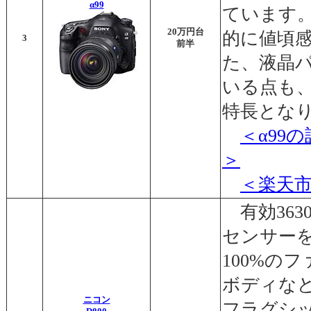
α99
ています
20万円台
的に値頃
3
前半
た、液晶
いる点も
特長とな
＜α99
＞
＜楽天
有効363
センサー
100%の
ボディな
ニコン
フラグシ