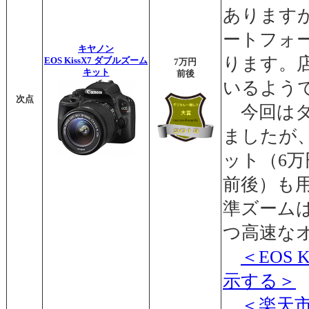
あります
ートフォ
キヤノン
ります。
EOS KissX7 ダブルズーム
7万円
キット
前後
いるよう
次点
今回はダ
ましたが
ット（6万
前後）も
準ズーム
つ高速な
＜EOS
示する＞
＜楽天