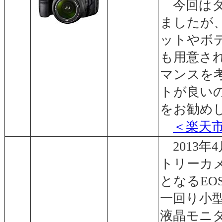
今回はダ
ましたが
ットやボ
も用意さ
マンスを
トが良い
をお勧め
＜楽天
2013年
トリーカ
となるEOS
一回り小
液晶モニ