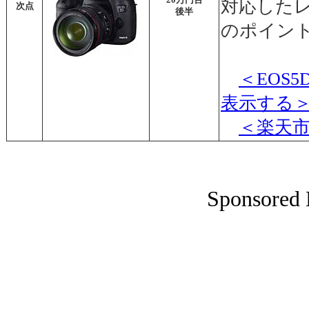
対応した
次点
後半
のポイン
＜EOS
表示する
＜楽天
Sponsored 