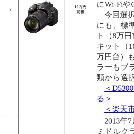
にWi-F
10万円
2
前後
今回選択
にも、標
ト（8万円
キット（1
万円台）
ラーもブ
類から選
＜D53
る＞
＜楽天
2013年
ミドルク