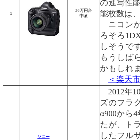
の連写性能
50万円台
能枚数は
1
中頃
ニコンか
ろそろ1D
しそうで
もうしば
かもしれ
＜楽天
2012年
ズのフラ
α900か
たが、ト
したフル
ソニー