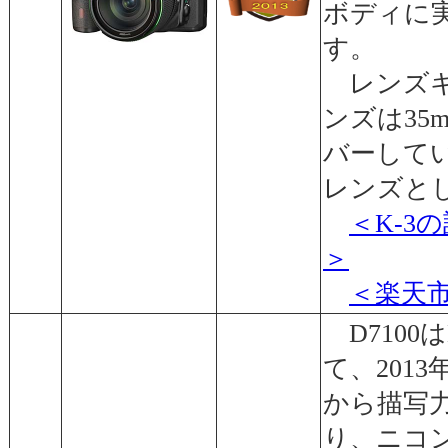
ボディに
す。
レンズキッ
ンズは35m
バーして
レンズと
＜K-3
＞
＜楽天
D7100
て、2013
から描写
り、ニコン