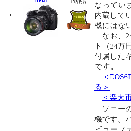
EOS6D
15万円台
なっていま
内蔵して
1
機にはな
なお、24
ト（24万円
付属した
です。
＜EOS
る＞
＜楽天
ソニーの
機です。
ビューフ