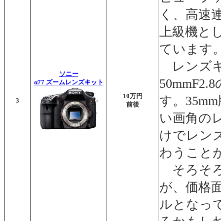
く、高速
上級機と
ています
レンズキ
ソニー
50mmF
α77 ズームレンズキット
10万円
す。35m
3
前後
い画角の
けでレン
わうこと
そろそろ
が、価格
ルとなっ