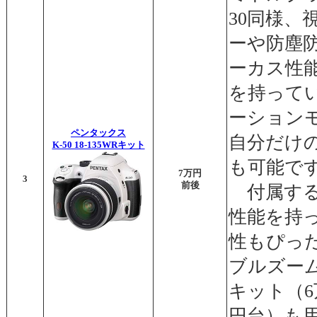
30同様、
ーや防塵
ーカス性能
を持って
ーション
ペンタックス
自分だけ
K-50 18-135WRキット
も可能で
7万円
3
前後
付属する1
性能を持っ
性もぴっ
ブルズー
キット（6
円台）も