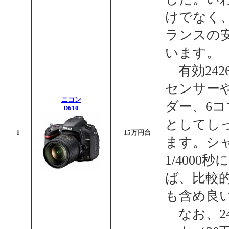
けでなく
ランスの
います。
有効24
センサーや
ニコン
ダー、6コ
D610
としてし
1
15万円台
ます。シ
1/400
ば、比較
も含め良
なお、24