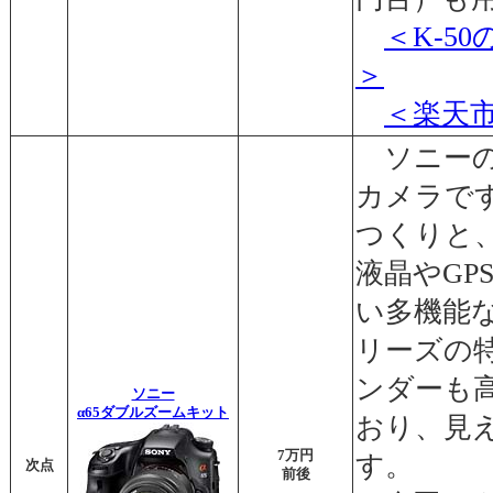
＜K-5
＞
＜楽天
ソニーの
カメラで
つくりと
液晶やGP
い多機能
リーズの
ンダーも
ソニー
α65ダブルズームキット
おり、見
7万円
す。
次点
前後