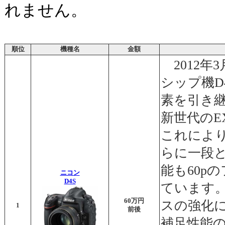
れません。
順位
機種名
金額
2012年
シップ機D
素を引き
新世代のE
これによ
らに一段
能も60p
ニコン
D4S
ています
60万円
スの強化
1
前後
補足性能