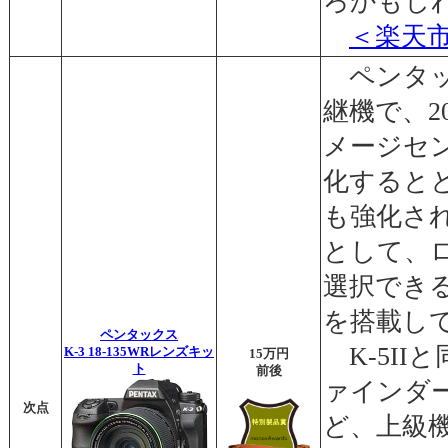
ろかもし
＜楽天
ペンタック
継機で、2
メージセ
化すると
も強化さ
として、
選択でき
を搭載し
ペンタックス
K-5II
K-3 18-135WRレンズキッ
15万円
ト
前後
ァインダ
次点
ど、上級