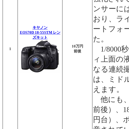
ンサーに
おり、ラ
ートフォ
キヤノン
EOS70D 18-55STM レン
た。
ズキット
10万円
1/800
1
前後
ィ上面の液
なる連続
は、ミド
えます。
他にも、
前後）、1
円台）、ボ