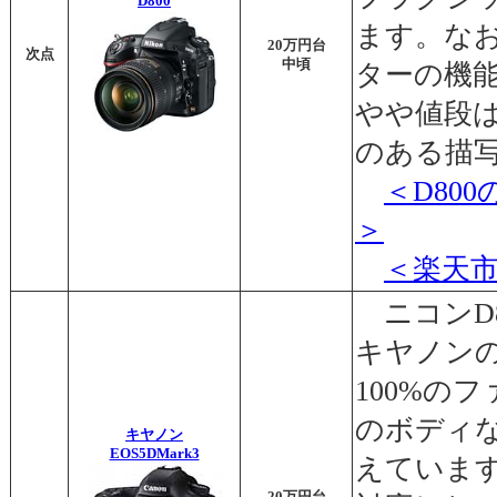
D800
ます。な
20万円台
次点
中頃
ターの機能
やや値段
のある描
＜D80
＞
＜楽天
ニコンD
キヤノン
100%の
のボディな
キヤノン
EOS5DMark3
えていま
20万円台